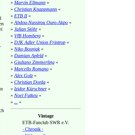
»
Marvin Ellmann
«
»
Christian Knappmann
«
»
ETB II
«
l
»
Abdou-Nassirou Ouro-Akpo
«
en
ei
»
Julian Stöhr
«
»
VfB Homberg
«
»
DJK Adler Union Frintrop
«
.
»
Niko Bosnjak
«
»
Damian Apfeld
«
»
Giuliano Zimmerling
«
»
Marcello Romano
«
»
Alex Golz
«
»
Christian Dorda
«
on
»
Izidor Kürschner
«
»
Noel Futkeu
«
»
...
«
ich
Vintage
ETB-Fanclub SWR e.V.
· Chronik ·