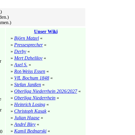
)
den.)
mmen.)
Unser Wiki
»
Björn Matzel
«
»
Pressesprecher
«
»
Derby
«
»
Mert Dzhelilov
«
r
»
Axel S.
«
»
Rot-Weiss Essen
«
»
VfL Bochum 1848
«
»
Stefan Janßen
«
»
Oberliga Niederrhein 2026/2027
«
»
Oberliga Niederrhein
«
e
»
Heinrich Losing
«
r
»
Christoph Kasak
«
»
Julian Haase
«
»
André Bley
«
»
Kamil Bednarski
«
40