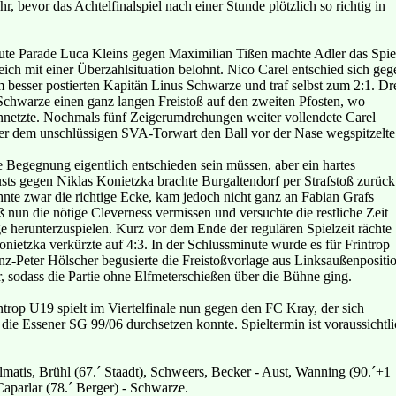
r, bevor das Achtelfinalspiel nach einer Stunde plötzlich so richtig in
ute Parade Luca Kleins gegen Maximilian Tißen machte Adler das Spie
ich mit einer Überzahlsituation belohnt. Nico Carel entschied sich geg
 besser postierten Kapitän Linus Schwarze und traf selbst zum 2:1. Dr
Schwarze einen ganz langen Freistoß auf den zweiten Pfosten, wo
nnetzte. Nochmals fünf Zeigerumdrehungen weiter vollendete Carel
 er dem unschlüssigen SVA-Torwart den Ball vor der Nase wegspitzelte
e Begegnung eigentlich entschieden sein müssen, aber ein hartes
ts gegen Niklas Konietzka brachte Burgaltendorf per Strafstoß zurück
hnte zwar die richtige Ecke, kam jedoch nicht ganz an Fabian Grafs
ß nun die nötige Cleverness vermissen und versuchte die restliche Zeit
e herunterzuspielen. Kurz vor dem Ende der regulären Spielzeit rächte
onietzka verkürzte auf 4:3. In der Schlussminute wurde es für Frintrop
nz-Peter Hölscher begusierte die Freistoßvorlage aus Linksaußenpositi
, sodass die Partie ohne Elfmeterschießen über die Bühne ging.
trop U19 spielt im Viertelfinale nun gegen den FC Kray, der sich
 die Essener SG 99/06 durchsetzen konnte. Spieltermin ist voraussichtl
matis, Brühl (67.´ Staadt), Schweers, Becker - Aust, Wanning (90.´+1
 Caparlar (78.´ Berger) - Schwarze.