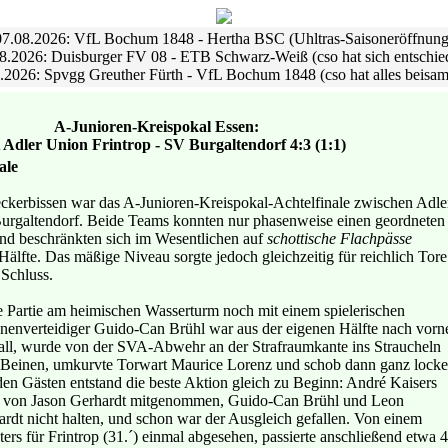
07.08.2026: VfL Bochum 1848 - Hertha BSC (Uhltras-Saisoneröffnung
8.2026: Duisburger FV 08 - ETB Schwarz-Weiß (cso hat sich entschie
.2026: Spvgg Greuther Fürth - VfL Bochum 1848 (cso hat alles beisa
A-Junioren-Kreispokal Essen:
Adler Union Frintrop - SV Burgaltendorf 4:3 (1:1)
ale
eckerbissen war das A-Junioren-Kreispokal-Achtelfinale zwischen Adle
urgaltendorf. Beide Teams konnten nur phasenweise einen geordneten
nd beschränkten sich im Wesentlichen auf
schottische Flachpässe
älfte. Das mäßige Niveau sorgte jedoch gleichzeitig für reichlich Tore
Schluss.
e Partie am heimischen Wasserturm noch mit einem spielerischen
nnenverteidiger Guido-Can Brühl war aus der eigenen Hälfte nach vorn
all, wurde von der SVA-Abwehr an der Strafraumkante ins Straucheln
n Beinen, umkurvte Torwart Maurice Lorenz und schob dann ganz locke
den Gästen entstand die beste Aktion gleich zu Beginn: André Kaisers
de von Jason Gerhardt mitgenommen, Guido-Can Brühl und Leon
rdt nicht halten, und schon war der Ausgleich gefallen. Von einem
ers für Frintrop (31.´) einmal abgesehen, passierte anschließend etwa 