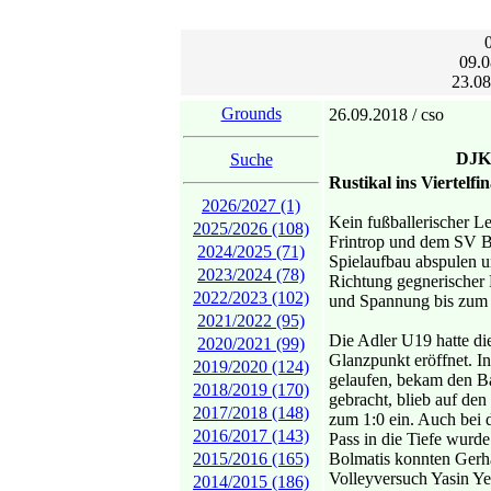
09.0
23.08
Grounds
26.09.2018 / cso
DJK 
Suche
Rustikal ins Viertelfin
2026/2027 (1)
Kein fußballerischer L
2025/2026 (108)
Frintrop und dem SV B
2024/2025 (71)
Spielaufbau abspulen u
2023/2024 (78)
Richtung gegnerischer H
2022/2023 (102)
und Spannung bis zum 
2021/2022 (95)
Die Adler U19 hatte di
2020/2021 (99)
Glanzpunkt eröffnet. I
2019/2020 (124)
gelaufen, bekam den B
2018/2019 (170)
gebracht, blieb auf de
2017/2018 (148)
zum 1:0 ein. Auch bei 
2016/2017 (143)
Pass in die Tiefe wur
2015/2016 (165)
Bolmatis konnten Gerha
Volleyversuch Yasin Yet
2014/2015 (186)