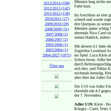
Minuten lang nichts meh
2013/2014 (108)
Fahrt kam.
2012/2013 (142)
2011/2012 (138)
Im Anschluss an eine g
2010/2011 (27)
schnell und wurde sogle
2009/2010 (29)
den Querpass zu seinem
Minuten später schlug 
2008/2009 (31)
abermals Nico Carel ei
2007/2008 (2)
seinen Hattrick, indem
2006/2007 (2)
2005/2006 (1)
Mit diesem 4:1 hätte di
2003/2004 (1)
Zugreifen Leonhard Aus
2004-2027 (1971)
ins Spiel. Luca Klein a
Schuss heran. Adler lie
durch Befreiungsschläg
Über uns
sich dies, und Niklas K
nochmals brenzlig, Hei
aber über das Adler-Tor
Die U19 von Adler Frin
ebenfalls mit 4:3 gegen
der 7. November.
Adler U19:
Klein - Bol
Kriege) - Carel, Yeter,