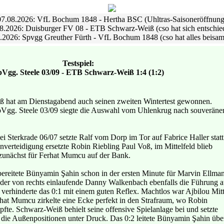
07.08.2026: VfL Bochum 1848 - Hertha BSC (Uhltras-Saisoneröffnung
8.2026: Duisburger FV 08 - ETB Schwarz-Weiß (cso hat sich entschie
.2026: Spvgg Greuther Fürth - VfL Bochum 1848 (cso hat alles beisa
Testspiel:
Vgg. Steele 03/09 - ETB Schwarz-Weiß 1:4 (1:2)
hat am Dienstagabend auch seinen zweiten Wintertest gewonnen.
pVgg. Steele 03/09 siegte die Auswahl vom Uhlenkrug nach souveräne
i Sterkrade 06/07 setzte Ralf vom Dorp im Tor auf Fabrice Haller statt
nverteidigung ersetzte Robin Riebling Paul Voß, im Mittelfeld blieb
zunächst für Ferhat Mumcu auf der Bank.
bereitete Bünyamin Şahin schon in der ersten Minute für Marvin Ellma
e der von rechts einlaufende Danny Walkenbach ebenfalls die Führung a
 verhinderte das 0:1 mit einem guten Reflex. Machtlos war Ajbilou Mit
erhat Mumcu zirkelte eine Ecke perfekt in den Strafraum, wo Robin
fte. Schwarz-Weiß behielt seine offensive Spielanlage bei und setzte
 die Außenpositionen unter Druck. Das 0:2 leitete Bünyamin Şahin übe