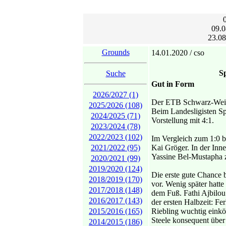
09.0
23.08
Grounds
14.01.2020 / cso
Sp
Suche
Gut in Form
2026/2027 (1)
Der ETB Schwarz-Weiß 
2025/2026 (108)
Beim Landesligisten S
2024/2025 (71)
Vorstellung mit 4:1.
2023/2024 (78)
2022/2023 (102)
Im Vergleich zum 1:0 be
2021/2022 (95)
Kai Gröger. In der Inne
Yassine Bel-Mustapha 
2020/2021 (99)
2019/2020 (124)
Die erste gute Chance 
2018/2019 (170)
vor. Wenig später hatt
2017/2018 (148)
dem Fuß. Fathi Ajbilou
2016/2017 (143)
der ersten Halbzeit: F
2015/2016 (165)
Riebling wuchtig einköp
Steele konsequent über
2014/2015 (186)