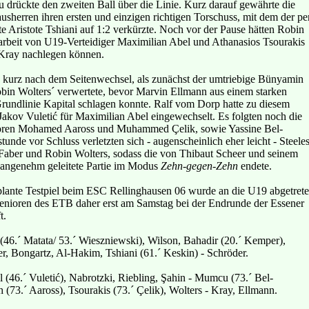
u drückte den zweiten Ball über die Linie. Kurz darauf gewährte die
herren ihren ersten und einzigen richtigen Torschuss, mit dem der pe
te Aristote Tshiani auf 1:2 verkürzte. Noch vor der Pause hätten Robin
rarbeit von U19-Verteidiger Maximilian Abel und Athanasios Tsourakis
 Kray nachlegen können.
n kurz nach dem Seitenwechsel, als zunächst der umtriebige Bünyamin
bin Wolters´ verwertete, bevor Marvin Ellmann aus einem starken
Grundlinie Kapital schlagen konnte. Ralf vom Dorp hatte zu diesem
-Jakov Vuletić für Maximilian Abel eingewechselt. Es folgten noch die
ioren Mohamed Aaross und Muhammed Çelik, sowie Yassine Bel-
tunde vor Schluss verletzten sich - augenscheinlich eher leicht - Steele
aber und Robin Wolters, sodass die von Thibaut Scheer und seinem
 angenehm geleitete Partie im Modus
Zehn-gegen-Zehn
endete.
lante Testpiel beim ESC Rellinghausen 06 wurde an die U19 abgetrete
 Senioren des ETB daher erst am Samstag bei der Endrunde der Essener
t.
(46.´ Matata/ 53.´ Wieszniewski), Wilson, Bahadir (20.´ Kemper),
r, Bongartz, Al-Hakim, Tshiani (61.´ Keskin) - Schröder.
l (46.´ Vuletić), Nabrotzki, Riebling, Şahin - Mumcu (73.´ Bel-
(73.´ Aaross), Tsourakis (73.´ Çelik), Wolters - Kray, Ellmann.