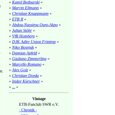
»
Kamil Bednarski
«
r
»
Marvin Ellmann
«
»
Christian Knappmann
«
»
ETB II
«
»
Abdou-Nassirou Ouro-Akpo
«
»
Julian Stöhr
«
»
VfB Homberg
«
»
DJK Adler Union Frintrop
«
»
Niko Bosnjak
«
s
»
Damian Apfeld
«
»
Giuliano Zimmerling
«
»
Marcello Romano
«
»
Alex Golz
«
n.
»
Christian Dorda
«
»
Izidor Kürschner
«
»
...
«
Vintage
ETB-Fanclub SWR e.V.
· Chronik ·