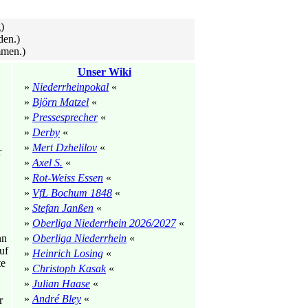
)
den.)
mmen.)
Unser Wiki
»
Niederrheinpokal
«
»
Björn Matzel
«
»
Pressesprecher
«
»
Derby
«
»
Mert Dzhelilov
«
r
»
Axel S.
«
»
Rot-Weiss Essen
«
»
VfL Bochum 1848
«
»
Stefan Janßen
«
»
Oberliga Niederrhein 2026/2027
«
nn
»
Oberliga Niederrhein
«
uf
»
Heinrich Losing
«
te
»
Christoph Kasak
«
»
Julian Haase
«
»
André Bley
«
r