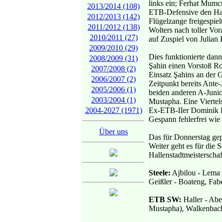
links ein; Ferhat Mumc
2013/2014 (108)
ETB-Defensive den Haus
2012/2013 (142)
Flügelzange freigespiel
2011/2012 (138)
Wolters nach toller Vo
2010/2011 (27)
auf Zuspiel von Julian
2009/2010 (29)
Dies funktionierte dan
2008/2009 (31)
Şahin einen Vorstoß Ro
2007/2008 (2)
Einsatz Şahins an der 
2006/2007 (2)
Zeitpunkt bereits Ante
2005/2006 (1)
beiden anderen A-Jun
2003/2004 (1)
Mustapha. Eine Viertels
2004-2027 (1971)
Ex-ETB-IIer Dominik F
Gespann fehlerfrei wie
Über uns
Das für Donnerstag gep
Weiter geht es für die
Hallenstadtmeisterschaf
Steele:
Ajbilou - Lema 
Geißler - Boateng, Fabe
ETB SW:
Haller - Abe
Mustapha), Walkenbach 