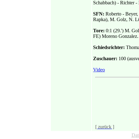
Schabbach) - Richter -
SFN:
Roberto - Beyer, 
Rapka), M. Golz, N. L
Tore:
0:1 (29.') M. Golz
FE) Moreno Gonzalez.
Schiedsrichter:
Thomas
Zuschauer:
100 (ausve
Video
[ zurück ]
Dat