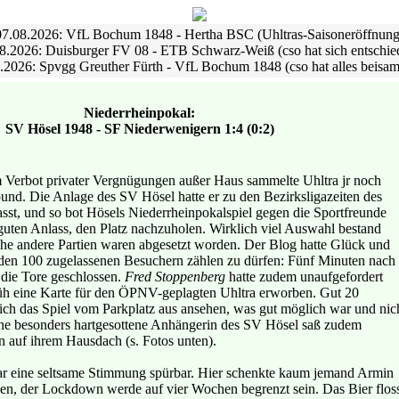
07.08.2026: VfL Bochum 1848 - Hertha BSC (Uhltras-Saisoneröffnung
8.2026: Duisburger FV 08 - ETB Schwarz-Weiß (cso hat sich entschie
.2026: Spvgg Greuther Fürth - VfL Bochum 1848 (cso hat alles beisa
Niederrheinpokal:
SV Hösel 1948 - SF Niederwenigern 1:4 (0:2)
m Verbot privater Vergnügungen außer Haus sammelte Uhltra jr noch
ound. Die Anlage des SV Hösel hatte er zu den Bezirksligazeiten des
sst, und so bot Hösels Niederrheinpokalspiel gegen die Sportfreunde
uten Anlass, den Platz nachzuholen. Wirklich viel Auswahl bestand
liche andere Partien waren abgesetzt worden. Der Blog hatte Glück und
den 100 zugelassenen Besuchern zählen zu dürfen: Fünf Minuten nach
die Tore geschlossen.
Fred Stoppenberg
hatte zudem unaufgefordert
üh eine Karte für den ÖPNV-geplagten Uhltra erworben. Gut 20
sich das Spiel vom Parkplatz aus ansehen, was gut möglich war und nic
ne besonders hartgesottene Anhängerin des SV Hösel saß zudem
 auf ihrem Hausdach (s. Fotos unten).
ar eine seltsame Stimmung spürbar. Hier schenkte kaum jemand Armin
en, der Lockdown werde auf vier Wochen begrenzt sein. Das Bier flos