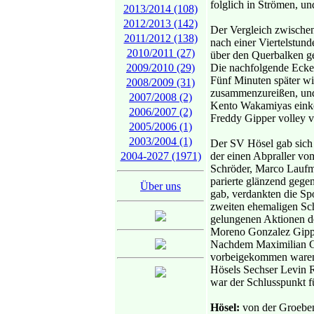
folglich in Strömen, u
2013/2014 (108)
2012/2013 (142)
Der Vergleich zwischen
2011/2012 (138)
nach einer Viertelstun
2010/2011 (27)
über den Querbalken ge
2009/2010 (29)
Die nachfolgende Ecke k
Fünf Minuten später wi
2008/2009 (31)
zusammenzureißen, und 
2007/2008 (2)
Kento Wakamiyas einkö
2006/2007 (2)
Freddy Gipper volley v
2005/2006 (1)
2003/2004 (1)
Der SV Hösel gab sich 
2004-2027 (1971)
der einen Abpraller vo
Schröder, Marco Laufm
parierte glänzend gege
Über uns
gab, verdankten die Sp
zweiten ehemaligen Sch
gelungenen Aktionen de
Moreno Gonzalez Gipper
Nachdem Maximilian Go
vorbeigekommen waren,
Hösels Sechser Levin R
war der Schlusspunkt f
Hösel:
von der Groeben 