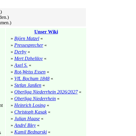
)
den.)
mmen.)
Unser Wiki
»
Björn Matzel
«
»
Pressesprecher
«
»
Derby
«
»
Mert Dzhelilov
«
»
Axel S.
«
»
Rot-Weiss Essen
«
»
VfL Bochum 1848
«
»
Stefan Janßen
«
»
Oberliga Niederrhein 2026/2027
«
»
Oberliga Niederrhein
«
ht
»
Heinrich Losing
«
»
Christoph Kasak
«
»
Julian Haase
«
»
André Bley
«
»
Kamil Bednarski
«
s