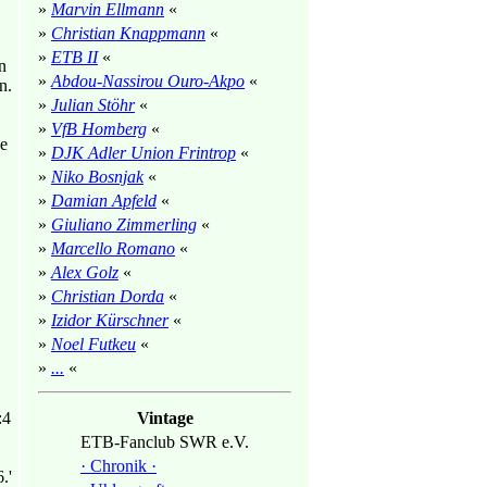
»
Marvin Ellmann
«
»
Christian Knappmann
«
»
ETB II
«
n
»
Abdou-Nassirou Ouro-Akpo
«
n.
»
Julian Stöhr
«
»
VfB Homberg
«
ge
»
DJK Adler Union Frintrop
«
»
Niko Bosnjak
«
»
Damian Apfeld
«
»
Giuliano Zimmerling
«
»
Marcello Romano
«
»
Alex Golz
«
»
Christian Dorda
«
»
Izidor Kürschner
«
»
Noel Futkeu
«
»
...
«
:4
Vintage
ETB-Fanclub SWR e.V.
· Chronik ·
.'