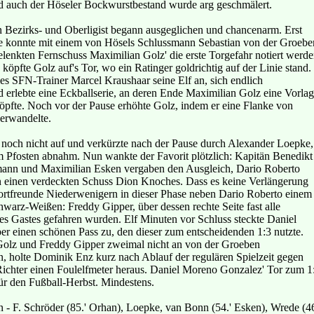
nd auch der Höseler Bockwurstbestand wurde arg geschmälert.
 Bezirks- und Oberligist begann ausgeglichen und chancenarm. Erst
de konnte mit einem von Hösels Schlussmann Sebastian von der Groebe
lenkten Fernschuss Maximilian Golz' die erste Torgefahr notiert werde
öpfte Golz auf's Tor, wo ein Ratinger goldrichtig auf der Linie stand.
es SFN-Trainer Marcel Kraushaar seine Elf an, sich endlich
erlebte eine Eckballserie, an deren Ende Maximilian Golz eine Vorla
pfte. Noch vor der Pause erhöhte Golz, indem er eine Flanke von
erwandelte.
noch nicht auf und verkürzte nach der Pause durch Alexander Loepke,
m Pfosten abnahm. Nun wankte der Favorit plötzlich: Kapitän Benedikt
ann und Maximilian Esken vergaben den Ausgleich, Dario Roberto
n einen verdeckten Schuss Dion Knoches. Dass es keine Verlängerung
ortfreunde Niederwenigern in dieser Phase neben Dario Roberto einem
warz-Weißen: Freddy Gipper, über dessen rechte Seite fast alle
s Gastes gefahren wurden. Elf Minuten vor Schluss steckte Daniel
 einen schönen Pass zu, den dieser zum entscheidenden 1:3 nutzte.
lz und Freddy Gipper zweimal nicht an von der Groeben
 holte Dominik Enz kurz nach Ablauf der regulären Spielzeit gegen
ichter einen Foulelfmeter heraus. Daniel Moreno Gonzalez' Tor zum 1
ür den Fußball-Herbst. Mindestens.
- F. Schröder (85.' Orhan), Loepke, van Bonn (54.' Esken), Wrede (46