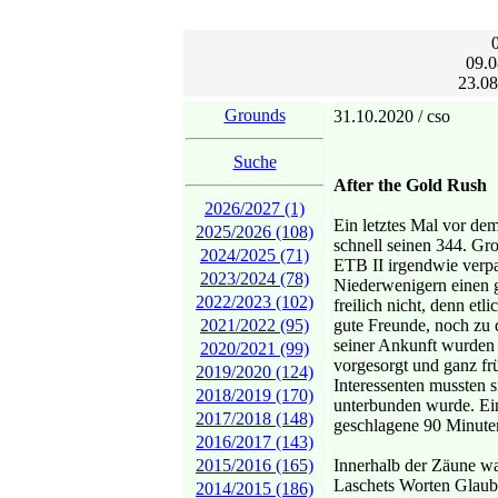
09.0
23.08
Grounds
31.10.2020 / cso
Suche
After the Gold Rush
2026/2027 (1)
Ein letztes Mal vor de
2025/2026 (108)
schnell seinen 344. Gr
2024/2025 (71)
ETB II irgendwie verpa
2023/2024 (78)
Niederwenigern einen g
2022/2023 (102)
freilich nicht, denn et
2021/2022 (95)
gute Freunde, noch zu 
seiner Ankunft wurden 
2020/2021 (99)
vorgesorgt und ganz fr
2019/2020 (124)
Interessenten mussten 
2018/2019 (170)
unterbunden wurde. Ei
2017/2018 (148)
geschlagene 90 Minuten
2016/2017 (143)
2015/2016 (165)
Innerhalb der Zäune w
Laschets Worten Glaub
2014/2015 (186)