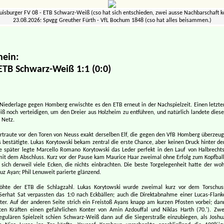
uisburger FV 08 - ETB Schwarz-Weiß (cso hat sich entschieden, zwei ausse Nachbarschaft
23.08.2026: Spvgg Greuther Fürth - VfL Bochum 1848 (cso hat alles beisammen.)
hein:
ETB Schwarz-Weiß 1:1 (0:0)
Niederlage gegen Homberg erwischte es den ETB erneut in der Nachspielzeit. Einen letzte
 noch verteidigen, um den Dreier aus Holzheim zu entführen, und natürlich landete diese
 Netz.
rtraute vor den Toren von Neuss exakt derselben Elf, die gegen den VfB Homberg überzeug
 bestätigte. Lukas Korytowski bekam zentral die erste Chance, aber keinen Druck hinter de
nde später legte Marcello Romano Korytowski das Leder perfekt in den Lauf von Halbrechts
mit dem Abschluss. Kurz vor der Pause kam Maurice Haar zweimal ohne Erfolg zum Kopfball
sich derweil viele Ecken, die nichts einbrachten. Die beste Torgelegenheit hatte der woh
uz Ayan; Phil Lenuweit parierte glänzend.
höhte der ETB die Schlagzahl. Lukas Korytowski wurde zweimal kurz vor dem Torschus
Serhat Sat verpassten das 1:0 nach Eckbällen; auch die Direktabnahme einer Lucas-Flank
ter. Auf der anderen Seite strich ein Freistoß Ayans knapp am kurzen Pfosten vorbei; dan
en Kräften einen gefährlichen Konter von Amin Azdouffal und Niklas Harth (70.'). Zwe
gulären Spielzeit schien Schwarz-Weiß dann auf die Siegerstraße einzubiegen, als Joshu