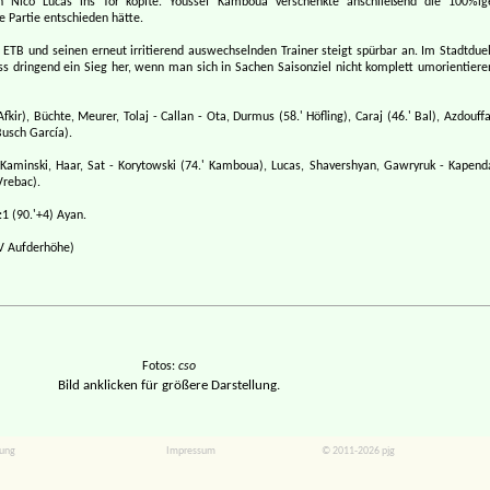
n Nico Lucas ins Tor köpfte. Youssef Kamboua verschenkte anschließend die 100%ig
e Partie entschieden hätte.
 ETB und seinen erneut irritierend auswechselnden Trainer steigt spürbar an. Im Stadtduel
s dringend ein Sieg her, wenn man sich in Sachen Saisonziel nicht komplett umorientiere
fkir), Büchte, Meurer, Tolaj - Callan - Ota, Durmus (58.' Höfling), Caraj (46.' Bal), Azdouffa
 Busch García).
Kaminski, Haar, Sat - Korytowski (74.' Kamboua), Lucas, Shavershyan, Gawryruk - Kapend
Vrebac).
:1 (90.'+4) Ayan.
V Aufderhöhe)
Fotos:
cso
Bild anklicken für größere Darstellung.
rung
Impressum
© 2011-2026 pjg