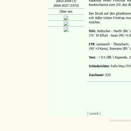
Kapenda einen Freistoß vo
2003/2004 (1)
Konterchance zum 2:0, das di
2004-2027 (1972)
Über uns
Der Druck auf den glücklosen
mit Adler Union Frintrop mus
möchte.
HSG:
Kultscher - Harth (84.' A
(75.' El-Rifai) - Ayan (90.'+5
ETB:
Lenuweit - Theocharis, 
(90.'+3 Kanu), Romano (89.' 
Tore:
- / 0:1 (88.') Kapenda, 1
Schiedsrichter:
Felix May (TS
Zuschauer:
233
[ zurück ]
Datenschutzerklä